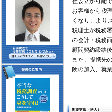
社設立が可能
お客様から税
くなり、より
税理士が税務
の会計・税務
顧問契約締結
また、提携先
険の加入、就